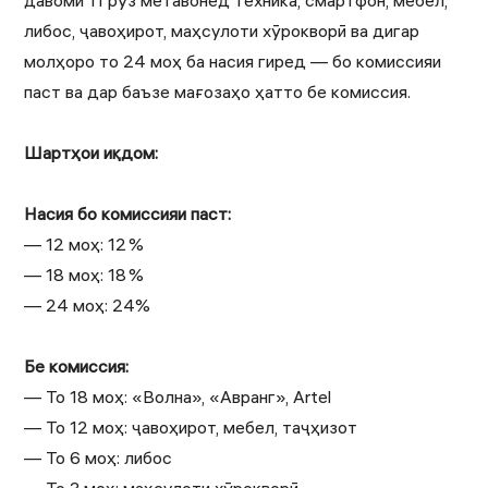
давоми 11 рӯз метавонед техника, смартфон, мебел,
либос, ҷавоҳирот, маҳсулоти хӯрокворӣ ва дигар
молҳоро то 24 моҳ ба насия гиред — бо комиссияи
паст ва дар баъзе мағозаҳо ҳатто бе комиссия.
Шартҳои иқдом:
Насия бо комиссияи паст:
— 12 моҳ: 12 %
— 18 моҳ: 18 %
— 24 моҳ: 24%
Бе комиссия:
— То 18 моҳ: «Волна», «Авранг», Artel
— То 12 моҳ: ҷавоҳирот, мебел, таҷҳизот
— То 6 моҳ: либос