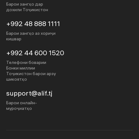
Барои зангҳо дар
дохили Тоҷикистон
+992 48 888 1111
Барои зангҳо аз хориҷи
кишвар
+992 44 600 1520
Телефони боварии
Бонки миллии
Тоҷикистон барои арзу
шикоятҳо
support@alif.tj
Барои онлайн-
муроҷиатҳо