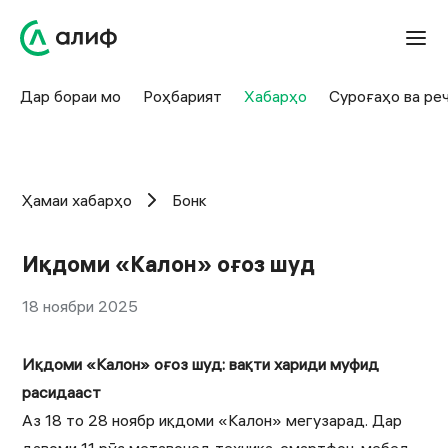
Дар бораи мо
Роҳбарият
Хабарҳо
Суроғаҳо ва ре
Ҳамаи хабарҳо
Бонк
Иқдоми «Калон» оғоз шуд
18 ноябри 2025
Иқдоми «Калон» оғоз шуд: вақти хариди муфид
расидааст
Аз 18 то 28 ноябр иқдоми «Калон» мегузарад. Дар