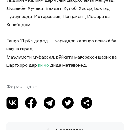
Иқдоми «Калон» дар чунин шаҳрҳо амал мекунад:
Душанбе, Хуҷанд, Ваҳдат, Кӯлоб, Ҳисор, Бохтар,
Турсунзода, Истаравшан, Панҷакент, Исфара ва
Конибодом.
Танҳо 11 рӯз доред — харидҳои калонро пешакӣ ба
нақша гиред.
Маълумоти муфассал, рӯйхати мағозаҳои шарик ва
шартҳоро дар
ин ҷо
дида метавонед.
Фиристодан