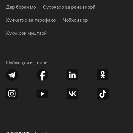
Дар бораи мо
Суроғаҳо ва реҷаи корӣ
Ҳуҷҷатҳо ва тарофаҳо
Ҷойҳои кор
Ҳуқуқҳои муштарӣ
Шабакаҳои иҷтимоӣ