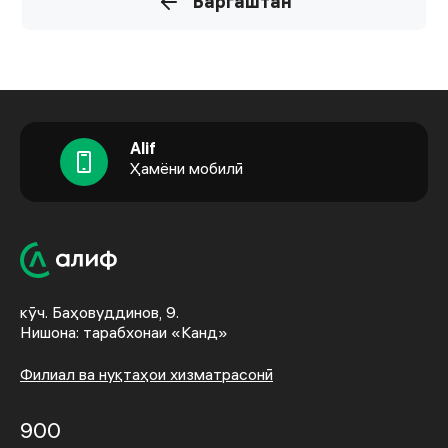
Баргаштан
Alif
Ҳамёни мобилӣ
кӯч. Баҳовуддинов, 9.
Нишона: тарабхонаи «Канд»
Филиал ва нуқтаҳои хизматрасонӣ
900