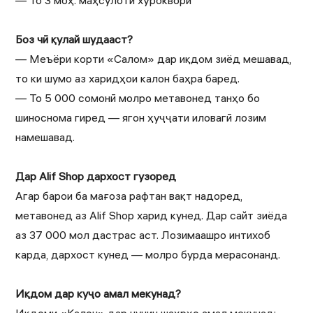
— То 3 моҳ: маҳсулоти хӯрокворӣ
Боз чӣ қулай шудааст?
— Меъёри корти «Салом» дар иқдом зиёд мешавад,
то ки шумо аз харидҳои калон баҳра баред.
— То 5 000 сомонӣ молро метавонед танҳо бо
шиноснома гиред — ягон ҳуҷҷати иловагӣ лозим
намешавад.
Дар Alif Shop дархост гузоред
Агар барои ба мағоза рафтан вақт надоред,
метавонед аз Alif Shop харид кунед. Дар сайт зиёда
аз 37 000 мол дастрас аст. Лозимаашро интихоб
карда, дархост кунед — молро бурда мерасонанд.
Иқдом дар куҷо амал мекунад?