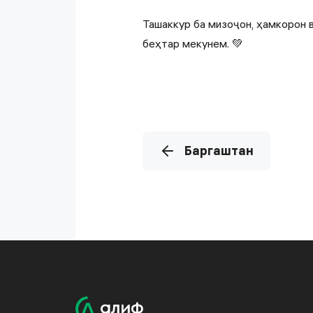
Ташаккур ба мизоҷон, ҳамкорон 
беҳтар мекунем. 💚
Баргаштан