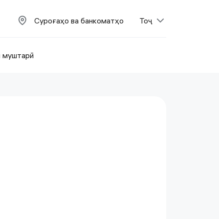
Суроғаҳо ва банкоматҳо
Тоҷ
и муштарӣ