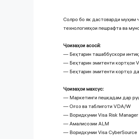
Солро бо як дастоварди муҳим ҷ
технологияҳои пешрафта ва муно
Ҷоизаҳои асосӣ:
— Беҳтарин ташаббускори интиқо
— Беҳтарин эмитенти кортҳои Vi
— Беҳтарин эмитенти кортҳо да
Ҷоизаҳои махсус:
— Маркетинги пешқадам дар ру
— Оғоз ва таблиғоти VDA/W
— Воридкунии Visa Risk Manager
— Амалисозии ALM
— Воридкунии Visa CyberSource