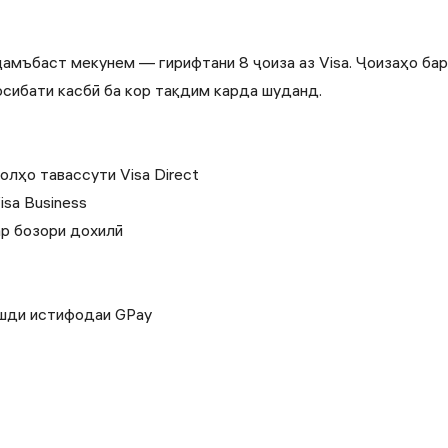
амъбаст мекунем — гирифтани 8 ҷоиза аз Visa. Ҷоизаҳо ба
сибати касбӣ ба кор тақдим карда шуданд.
лҳо тавассути Visa Direct
sa Business
р бозори дохилӣ
шди истифодаи GPay