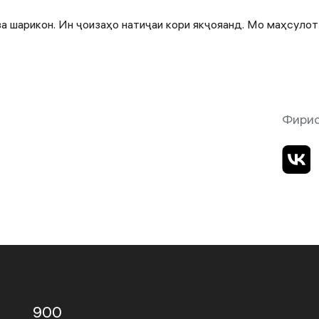
ва шарикон. Ин ҷоизаҳо натиҷаи кори якҷояанд. Мо маҳсулот
Фири
900