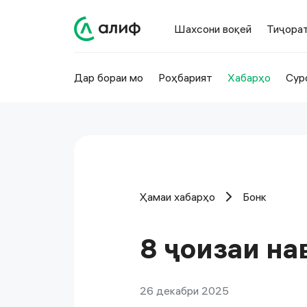
Шахсони воқеӣ
Тиҷора
Дар бораи мо
Роҳбарият
Хабарҳо
Сур
Ҳамаи хабарҳо
Бонк
8 ҷоизаи на
26 декабри 2025