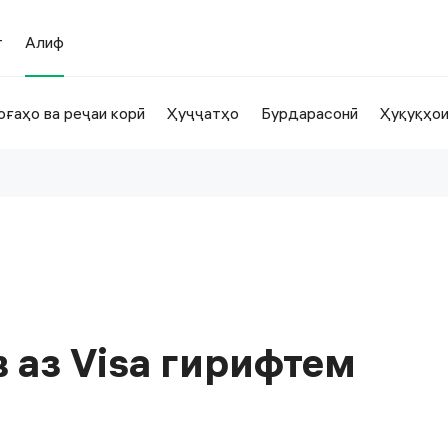
т
Алиф
оғаҳо ва реҷаи корӣ
Ҳуҷҷатҳо
Бурдарасонӣ
Ҳуқуқҳо
в аз Visa гирифтем