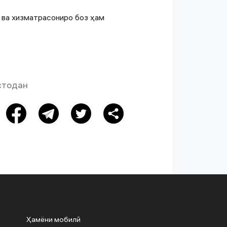
 ва хизматрасониро боз ҳам
стодан
Ҳамёни мобилӣ