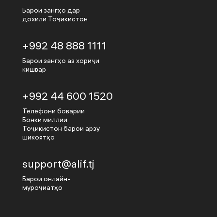
Барои зангҳо дар
дохили Тоҷикистон
+992 48 888 1111
Барои зангҳо аз хориҷи
кишвар
+992 44 600 1520
Телефони боварии
Бонки миллии
Тоҷикистон барои арзу
шикоятҳо
support@alif.tj
Барои онлайн-
муроҷиатҳо